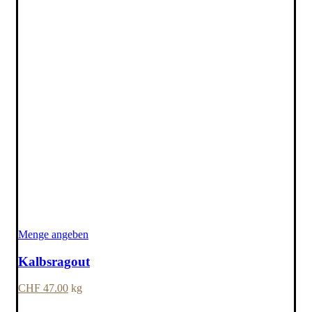
Menge angeben
Kalbsragout
CHF
47.00
kg