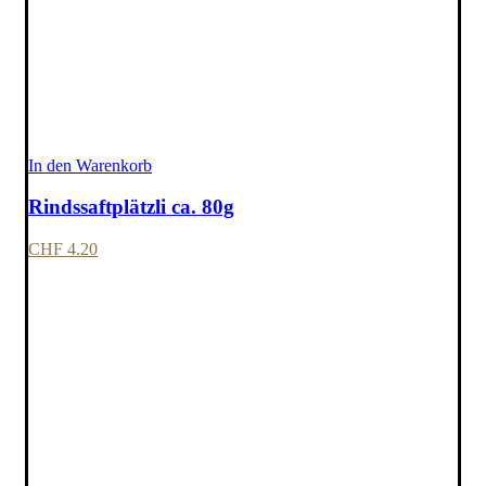
In den Warenkorb
Rindssaftplätzli ca. 80g
CHF
4.20