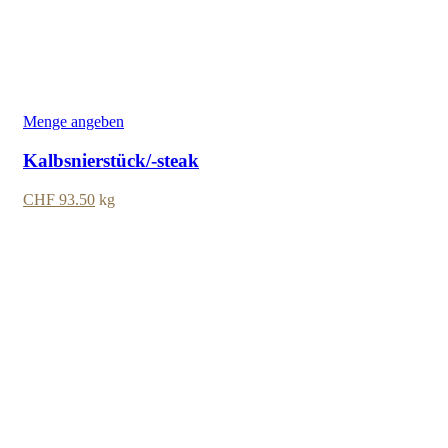
Menge angeben
Kalbsnierstück/-steak
CHF
93.50
kg