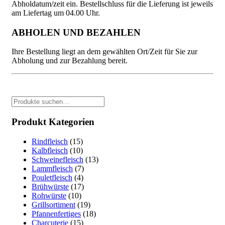
Abholdatum/zeit ein. Bestellschluss für die Lieferung ist jeweils
am Liefertag um 04.00 Uhr.
ABHOLEN UND BEZAHLEN
Ihre Bestellung liegt an dem gewählten Ort/Zeit für Sie zur
Abholung und zur Bezahlung bereit.
Suche
nach:
Produkt Kategorien
Rindfleisch
(15)
Kalbfleisch
(10)
Schweinefleisch
(13)
Lammfleisch
(7)
Pouletfleisch
(4)
Brühwürste
(17)
Rohwürste
(10)
Grillsortiment
(19)
Pfannenfertiges
(18)
Charcuterie
(15)