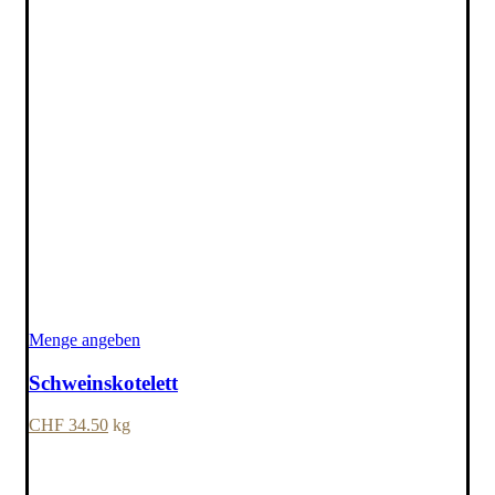
Menge angeben
Schweinskotelett
CHF
34.50
kg