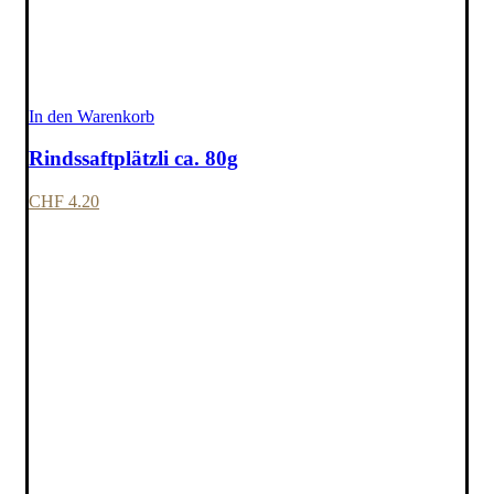
In den Warenkorb
Rindssaftplätzli ca. 80g
CHF
4.20