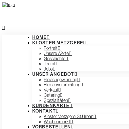
HOME
KLOSTER METZGEREI
Portrait
Unsere Werte
Geschichte
Team
Jobs
UNSER ANGEBOT
Fleischgewinnung
Fleischverarbeitung
Verkauf
Catering
Spezialitäten
KUNDENKARTE
KONTAKT
Kloster Metzgerei St.Urban
Wochenmarkt
VORBESTELLEN