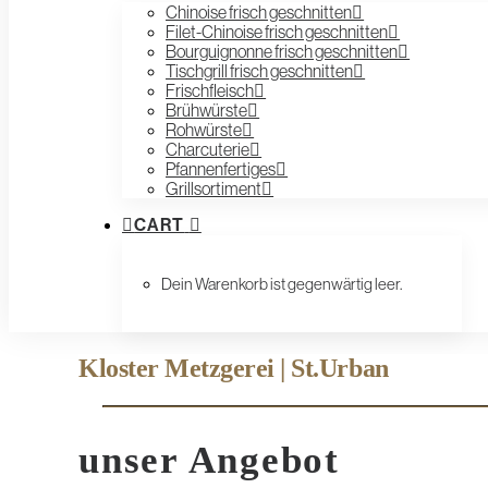
Chinoise frisch geschnitten
Filet-Chinoise frisch geschnitten
Bourguignonne frisch geschnitten
Tischgrill frisch geschnitten
Frischfleisch
Brühwürste
Rohwürste
Charcuterie
Pfannenfertiges
Grillsortiment
CART
Dein Warenkorb ist gegenwärtig leer.
Kloster Metzgerei | St.Urban
unser Angebot