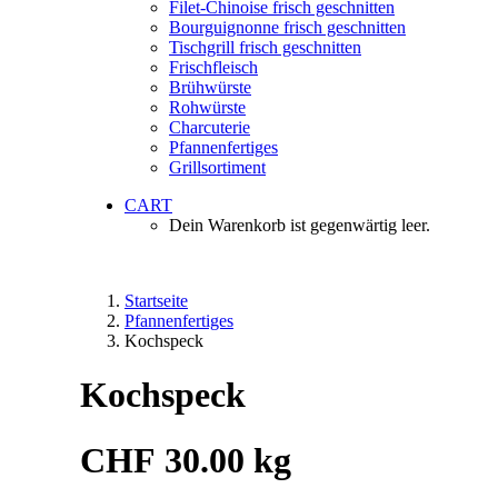
Filet-Chinoise frisch geschnitten
Bourguignonne frisch geschnitten
Tischgrill frisch geschnitten
Frischfleisch
Brühwürste
Rohwürste
Charcuterie
Pfannenfertiges
Grillsortiment
CART
Dein Warenkorb ist gegenwärtig leer.
Startseite
Pfannenfertiges
Kochspeck
Kochspeck
CHF
30.00
kg